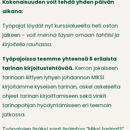
Kokonaisuuden voit tehdä yhden päivän
aikana:
Työpajat löydät nyt kurssialueelta heti oston
jälkeen –
voit mennä täysin omaan tahtiisi ja
kirjoitella rauhassa.
Työpajoissa teemme yhteensä 6 erilaista
tarinan kirjoitustehtävää.
Kerron jokaiseen
tarinaan liittyen lyhyen johdannon MIKSI
kirjoitamme kyseisen tarinan, askel askeleelta
ohjeet tarinan kirjoittamiseen sekä vinkit
tarinapohjan hyödyntämiseen eri teemoin
jatkossa.
Työpajojen lisäksi saat lisäinfoa ”Miksi tarinat?”