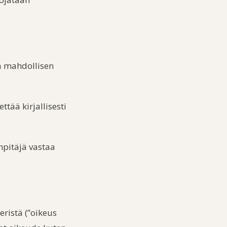
tia mahdollisen
ttää kirjallisesti
npitäjä vastaa
eristä (”oikeus