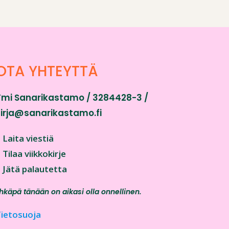
OTA YHTEYTTÄ
Tmi Sanarikastamo / 3284428-3 /
sirja@sanarikastamo.fi
>
Laita viestiä
>
Tilaa viikkokirje
>
Jätä palautetta
hkäpä tänään on aikasi olla onnellinen.
ietosuoja