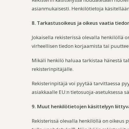
asianmukaisesti. Henkilötietoja käsitellää
8. Tarkastusoikeus ja oikeus vaatia tiedo
Jokaisella rekisterissä olevalla henkilöllä 
virheellisen tiedon korjaamista tai puutte
Mikäli henkilö haluaa tarkistaa hänestä tall
rekisterinpitäjälle.
Rekisterinpitäjä voi pyytää tarvittaessa py
asiakkaalle EU:n tietosuoja-asetuksessa s
9. Muut henkilötietojen käsittelyyn liitty
Rekisterissä olevalla henkilöllä on oikeus 