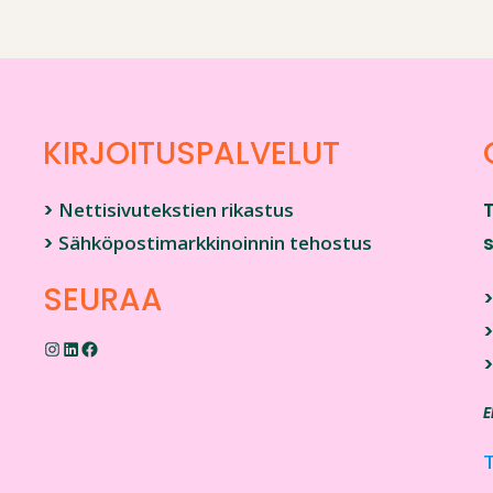
KIRJOITUSPALVELUT
>
Nettisivutekstien rikastus
>
Sähköpostimarkkinoinnin tehostus
SEURAA
E
T