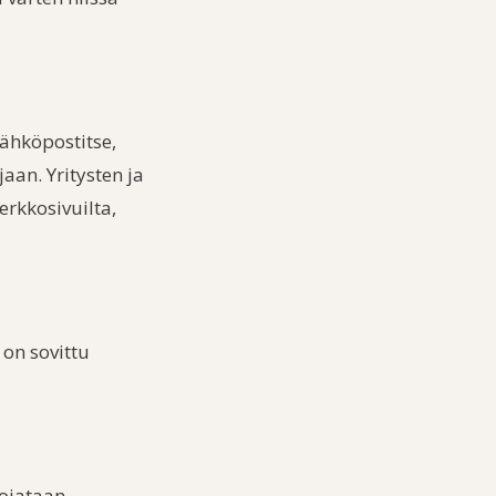
sähköpostitse,
aan. Yritysten ja
erkkosivuilta,
 on sovittu
uojataan