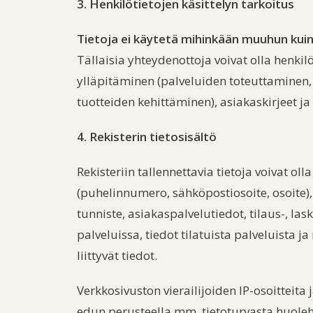
3. Henkilötietojen käsittelyn tarkoitus
Tietoja ei käytetä mihinkään muuhun ku
Tällaisia yhteydenottoja voivat olla henki
ylläpitäminen (palveluiden toteuttaminen, 
tuotteiden kehittäminen), asiakaskirjeet j
4. Rekisterin tietosisältö
Rekisteriin tallennettavia tietoja voivat ol
(puhelinnumero, sähköpostiosoite, osoite),
tunniste, asiakaspalvelutiedot, tilaus-, las
palveluissa, tiedot tilatuista palveluista 
liittyvät tiedot.
Verkkosivuston vierailijoiden IP-osoitteita
edun perusteella mm. tietoturvasta huolehti