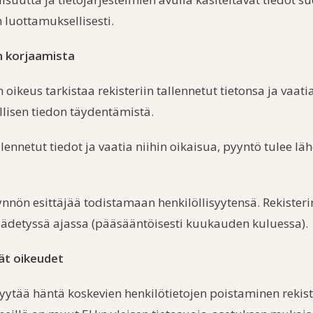
n luottamuksellisesti.
n korjaamista
on oikeus tarkistaa rekisteriin tallennetut tietonsa ja vaa
ellisen tiedon täydentämistä.
ennetut tiedot ja vaatia niihin oikaisua, pyyntö tulee lähe
ynnön esittäjää todistamaan henkilöllisyytensä. Rekisteri
äädetyssä ajassa (pääsääntöisesti kuukauden kuluessa).
vät oikeudet
pyytää häntä koskevien henkilötietojen poistaminen rekist