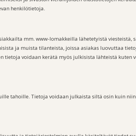
van henkilötietoja.
asiakkailta mm. www-lomakkeilla lähetetyistä viesteistä, 
sta ja muista tilanteista, joissa asiakas luovuttaa tietoj
tietoja voidaan kerätä myös julkisista lähteistä kuten v
t
e tahoille. Tietoja voidaan julkaista siltä osin kuin niin
isuutta ja tietojärjestelmien avulla käsiteltävät tiedot s