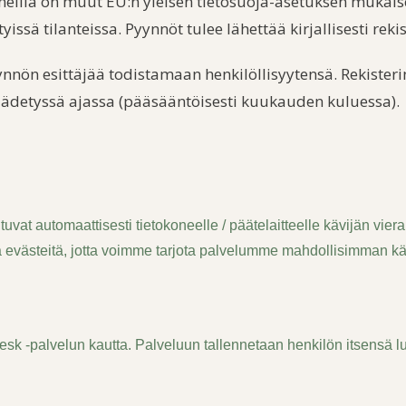
tyneillä on muut EU:n yleisen tietosuoja-asetuksen mukai
yissä tilanteissa. Pyynnöt tulee lähettää kirjallisesti reki
ynnön esittäjää todistamaan henkilöllisyytensä. Rekisteri
äädetyssä ajassa (pääsääntöisesti kuukauden kuluessa).
tuvat automaattisesti tietokoneelle / päätelaitteelle kävijän viera
evästeitä, jotta voimme tarjota palvelumme mahdollisimman käy
esk -palvelun kautta. Palveluun tallennetaan henkilön itsensä l