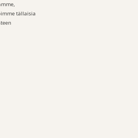
tamme,
voimme tällaisia
steen