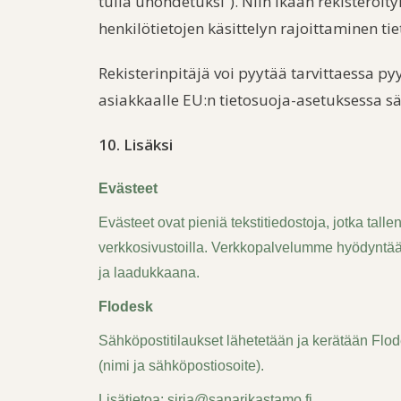
tulla unohdetuksi”). Niin ikään rekisteröi
henkilötietojen käsittelyn rajoittaminen tiet
Rekisterinpitäjä voi pyytää
tarvittaessa py
asiakkaalle EU:n tietosuoja-asetuksessa s
10. Lisäksi
Evästeet
Evästeet ovat pieniä tekstitiedostoja, jotka tallen
verkkosivustoilla. Verkkopalvelumme hyödyntää 
ja laadukkaana.
Flodesk
Sähköpostitilaukset lähetetään ja kerätään Flod
(nimi ja sähköpostiosoite).
Lisätietoa: sirja@sanarikastamo.fi