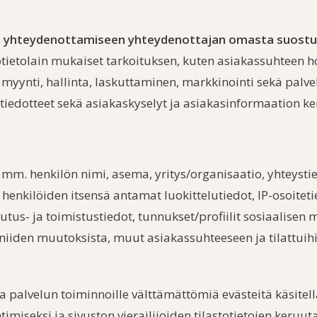
in yhteydenottamiseen yhteydenottajan omasta suost
lötietolain mukaiset tarkoituksen, kuten asiakassuhteen 
myynti, hallinta, laskuttaminen, markkinointi sekä palve
a tiedotteet sekä asiakaskyselyt ja asiakasinformaation 
la mm. henkilön nimi, asema, yritys/organisaatio, yhteysti
 henkilöiden itsensä antamat luokittelutiedot, IP-osoitet
kutus- ja toimistustiedot, tunnukset/profiilit sosiaalisen
ja niiden muutoksista, muut asiakassuhteeseen ja tilattuih
 ja palvelun toiminnoille välttämättömiä evästeitä käsite
miseksi ja sivuston vierailijoiden tilastotietojen keruuta