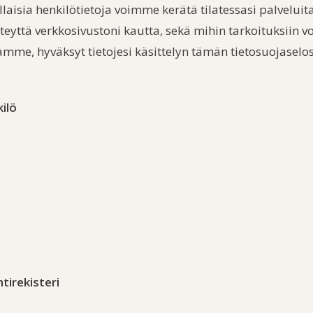
laisia henkilötietoja voimme kerätä tilatessasi palvelui
 yhteyttä verkkosivustoni kautta, sekä mihin tarkoituksiin 
amme, hyväksyt tietojesi käsittelyn tämän tietosuojaselo
ilö
tirekisteri