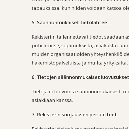
tapauksissa, kun niiden voidaan katsoa ole
5. Säännönmukaiset tietolähteet
Rekisteriin tallennettavat tiedot saadaan 
puhelimitse, sopimuksista, asiakastapaamisi
muiden organisaatioiden yhteyshenkilöiden 
hakemistopalveluista ja muilta yrityksiltä.
6. Tietojen säännönmukaiset luovutukse
Tietoja ei luovuteta säännönmukaisesti muill
asiakkaan kanssa.
7. Rekisterin suojauksen periaatteet
Rekisterin käsittelyssä noudatetaan huolell