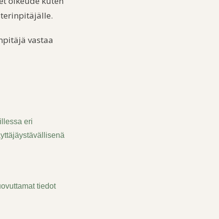
set oikeude kuten
sterinpitäjälle.
npitäjä vastaa
illessa eri
ttäjäystävällisenä
uovuttamat tiedot