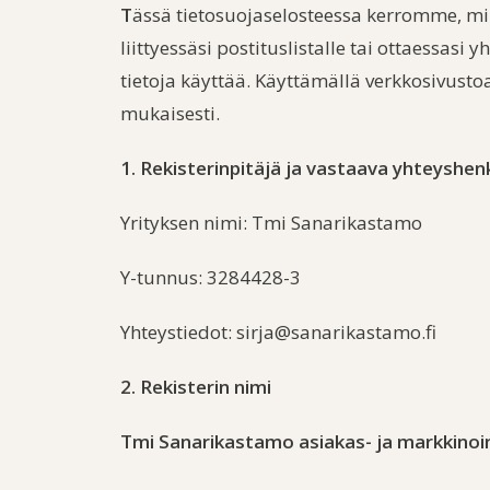
T
ässä tietosuojaselosteessa kerromme, mil
liittyessäsi postituslistalle tai ottaessasi
tietoja käyttää. Käyttämällä verkkosivusto
mukaisesti.
1. Rekisterinpitäjä ja vastaava yhteyshenk
Yrityksen nimi: Tmi Sanarikastamo
Y-tunnus: 3284428-3
Yhteystiedot: sirja@sanarikastamo.fi
2. Rekisterin nimi
Tmi Sanarikastamo asiakas- ja markkinoin