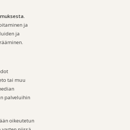
umuksesta.
hoitaminen ja
luiden ja
kerääminen.
edot
ieto tai muu
 median
in palveluihin
llään oikeutetun
 varten niissä