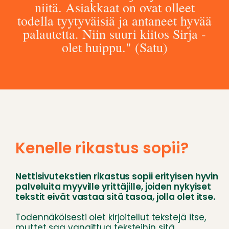
niitä. Asiakkaat on ovat olleet
todella tyytyväisiä ja antaneet hyvää
palautetta. Niin suuri kiitos Sirja -
olet huippu." (Satu)
Kenelle rikastus sopii?
Nettisivutekstien rikastus sopii erityisen hyvin
palveluita myyville yrittäjille, joiden nykyiset
tekstit eivät vastaa sitä tasoa, jolla olet itse.
Todennäköisesti olet kirjoitellut tekstejä itse,
muttet saa
vangittua teksteihin sitä