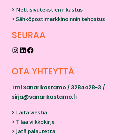
>
Nettisivutekstien rikastus
>
Sähköpostimarkkinoinnin tehostus
SEURAA
OTA YHTEYTTÄ
Tmi Sanarikastamo / 3284428-3 /
sirja@sanarikastamo.fi
>
Laita viestiä
>
Tilaa viikkokirje
>
Jätä palautetta