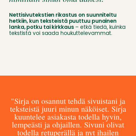
Nettisivutekstien rikastus on suunniteltu
hetkiin, kun teksteistä puuttuu
punainen
lanka, potku tai kirkkaus
– etkä tiedä, kuinka
tekstistä voi saada houkuttelevammat.
"Sirja on osannut tehdä sivuistani ja
teksteistä juuri minun näköiset. Sirja
kuuntelee asiakasta todella hyvin,
lempeästi ja ohjaillen. Sivuni olivat
todella retuperällä ja nyt ihailen