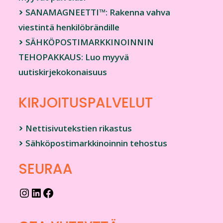
>
SANAMAGNEETTI™: Rakenna vahva
viestintä henkilöbrändille
>
SÄHKÖPOSTIMARKKINOINNIN
TEHOPAKKAUS: Luo myyvä
uutiskirjekokonaisuus
KIRJOITUSPALVELUT
>
Nettisivutekstien rikastus
>
Sähköpostimarkkinoinnin tehostus
SEURAA