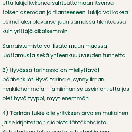
että lukija kykenee suhteuttamaan itsensä
toisen asemaan ja tilanteeseen. Lukija voi kokea
esimerkiksi olevansa juuri samassa tilanteessa
kuin yrittäjä aikaisemmin.
Samaistumista voi lisätä muun muassa
luottamusta sekä yhteenkuuluvuuden tunnetta.
3) Hyvässä tarinassa on miellyttävät
päähenkilöt. Hyvä tarina ei synny ilman
henkilöhahmoja – ja niinhän se usein on, että jos
olet hyvä tyyppi, myyt enemmän.
4) Tarinan tulee olle yrityksen arvojen mukainen
ja se kirjoitetaan aidoista lähtökohdista.
Yritystarinan tulee avata yritystäsi ja sen