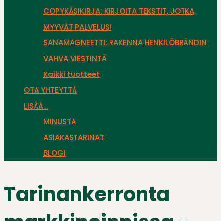
COPYKÄSIKIRJA: KIRJOITA TEKSTIT, JOTKA
MYYVÄT PALVELUSI
SANAMAGNEETTI: RAKENNA HENKILÖBRÄNDIN
VAHVA VIESTINTÄ
Kaikki tuotteet
OTA YHTEYTTÄ
LISÄÄ…
MINUSTA
ASIAKASTARINAT
BLOGI
Tarinankerronta