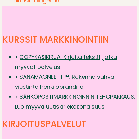
takaisin blogeihin
KURSSIT
MARKKINOINTIIN
>
COPYKÄSIKIRJA: Kirjoita tekstit, jotka
myyvät palvelusi
>
SANAMAGNEETTI™: Rakenna vahva
viestintä henkilöbrändille
>
SÄHKÖPOSTIMARKKINOINNIN TEHOPAKKAUS:
Luo myyvä uutiskirjekokonaisuus
KIRJOITUSPALVELUT