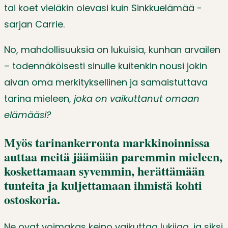
tai koet vieläkin olevasi kuin Sinkkuelämää -
sarjan Carrie.
No, mahdollisuuksia on lukuisia, kunhan arvailen
– todennäköisesti sinulle kuitenkin nousi jokin
aivan oma merkityksellinen ja samaistuttava
tarina mieleen,
joka on vaikuttanut omaan
elämääsi?
Myös tarinankerronta markkinoinnissa
auttaa meitä jäämään paremmin mieleen,
koskettamaan syvemmin, herättämään
tunteita ja kuljettamaan ihmistä kohti
ostoskoria.
Ne ovat voimakas keino vaikuttaa lukijaa, ja siksi