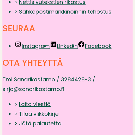
>
Nettisivutekstien rikastus
>
Sähköpostimarkkinoinnin tehostus
SEURAA
Instagram
LinkedIn
Facebook
OTA YHTEYTTÄ
Tmi Sanarikastamo / 3284428-3 /
sirja@sanarikastamo.fi
>
Laita viestiä
>
Tilaa viikkokirje
>
Jätä palautetta