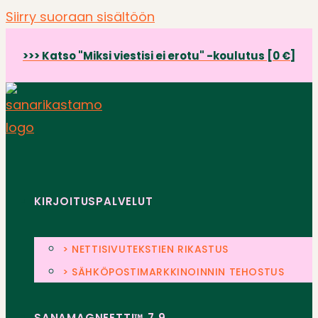
Siirry suoraan sisältöön
>>> Katso "Miksi viestisi ei erotu" -koulutus [0 €]
KIRJOITUSPALVELUT
> NETTISIVUTEKSTIEN RIKASTUS
> SÄHKÖPOSTIMARKKINOINNIN TEHOSTUS
SANAMAGNEETTI™ 7.9.