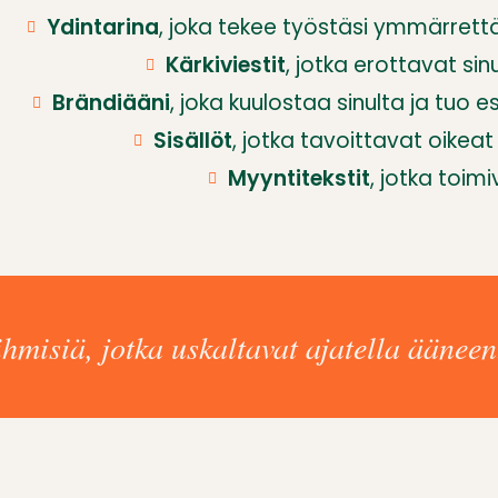
Ydintarina
, joka tekee työstäsi ymmärrett
Kärkiviestit
, jotka erottavat sin
Brändiääni
, joka kuulostaa sinulta ja tuo e
Sisällöt
, jotka tavoittavat oikea
Myyntitekstit
, jotka toimi
ihmisiä, jotka uskaltavat ajatella ääneen