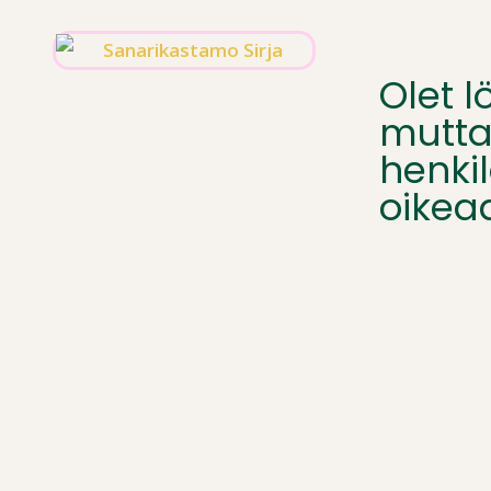
Olet 
mutta
henkil
oikea