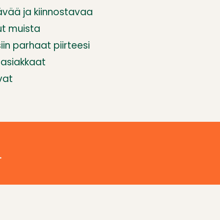
ävää ja kiinnostavaa
ut muista
siin parhaat piirteesi
t asiakkaat
vat
.