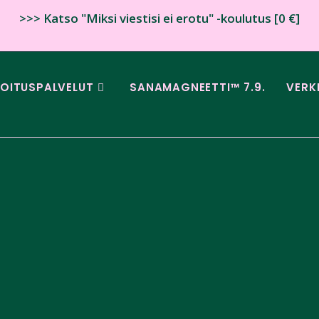
>>> Katso "Miksi viestisi ei erotu" -koulutus [0 €]
JOITUSPALVELUT
SANAMAGNEETTI™ 7.9.
VERK