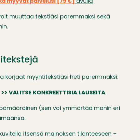
avulla
jotka myyvät palvelusi [79 €]
a voit muuttaa tekstiäsi paremmaksi sekä
in.
itekstejä
la korjaat myyntitekstiäsi heti paremmaksi:
>> VALITSE KONKREETTISIA LAUSEITA
 epämääräinen (sen voi ymmärtää monin eri
elämäänsä.
oi kuvitella itsensä mainoksen tilanteeseen –