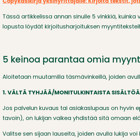
C
opykäsikirja yksinyrittäjälle: Kirjoita tekstit, 
Tässä artikkelissa annan sinulle 5 vinkkiä, kuink
lopusta löydät kirjoitusharjoituksen myyntiteksteih
5 keinoa parantaa omia myynt
Aloitetaan muutamilla täsmävinkeillä, joiden avul
1. VÄLTÄ TYHJÄÄ/MONITULKINTAISTA SISÄLTÖÄ 
Jos palvelun kuvaus tai asiakaslupaus on hyvin
tavoin), on lukijan vaikea yhdistää sitä omaan 
Valitse sen sijaan lauseita, joiden avulla lukija v