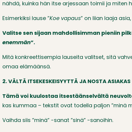
nähdä, kuinka hän itse arjessaan toimii ja mit
Esimerkiksi lause ”
Koe vapaus
” on liian laaja asi
Valitse sen sijaan mahdollisimman pieniin pilk
enemmän
”.
Mitä konkreettisempia lauseita valitset, sitä vahv
omaa elämäänsä.
2. VÄLTÄ ITSEKESKEISYYTTÄ JA NOSTA ASIAKAS
Tämä voi kuulostaa itsestäänselvältä neuvolt
kas kummaa – tekstit ovat todella paljon ”minä m
Vaihda siis ”minä” -sanat ”sinä” -sanoihin.