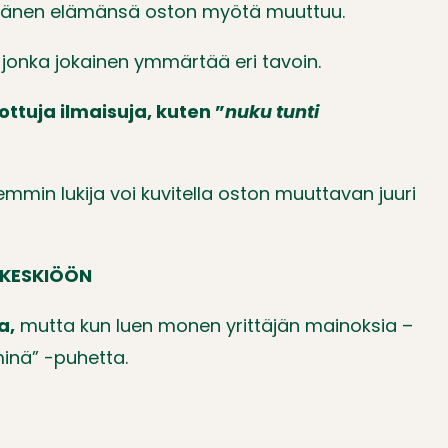
en hänen elämänsä oston myötä muuttuu.
a, jonka jokainen ymmärtää eri tavoin.
ottuja ilmaisuja, kuten ”
nuku tunti
emmin lukija voi kuvitella oston muuttavan juuri
 KESKIÖÖN
a,
mutta kun luen monen yrittäjän mainoksia –
inä” -puhetta.