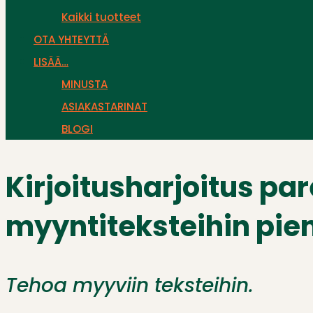
Kaikki tuotteet
OTA YHTEYTTÄ
LISÄÄ…
MINUSTA
ASIAKASTARINAT
BLOGI
Kirjoitusharjoitus pa
myyntiteksteihin pien
Tehoa myyviin teksteihin.