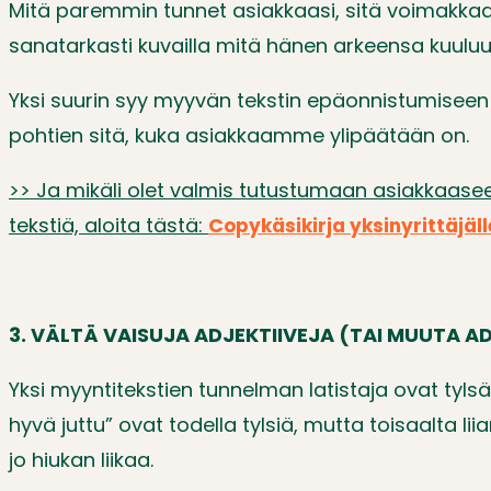
Mitä paremmin tunnet asiakkaasi, sitä voimakk
sanatarkasti kuvailla mitä hänen arkeensa kuuluu 
Yksi suurin syy myyvän tekstin epäonnistumiseen 
pohtien sitä, kuka asiakkaamme ylipäätään on.
>> Ja mikäli olet valmis tutustumaan asiakkaasees
tekstiä, aloita tästä:
C
opykäsikirja yksinyrittäjäll
3. VÄLTÄ VAISUJA ADJEKTIIVEJA (TAI MUUTA A
Yksi myyntitekstien tunnelman latistaja ovat tylsät
hyvä juttu” ovat todella tylsiä, mutta toisaalta 
jo hiukan liikaa.