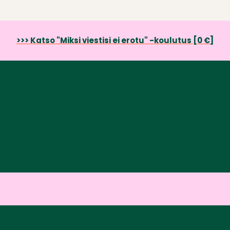
>>> Katso "Miksi viestisi ei erotu" -koulutus [0 €]