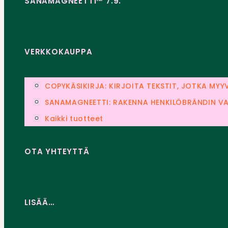
SANAMAGNEETTI™ 7.9.
VERKKOKAUPPA
COPYKÄSIKIRJA: KIRJOITA TEKSTIT, JOTKA MYY
SANAMAGNEETTI: RAKENNA HENKILÖBRÄNDIN VA
Kaikki tuotteet
OTA YHTEYTTÄ
LISÄÄ…