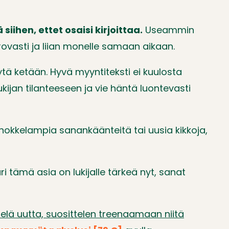
iihen, ettet osaisi kirjoittaa.
Useammin
arovasti ja liian monelle samaan aikaan.
äytä ketään. Hyvä myyntiteksti ei kuulosta
ukijan tilanteeseen ja vie häntä luontevasti
 nokkelampia sanankäänteitä tai uusia kikkoja,
uri tämä asia on lukijalle tärkeä nyt, sanat
vielä uutta, suosittelen treenaamaan niitä