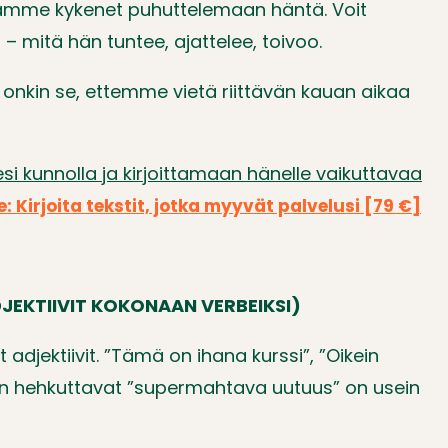
aamme kykenet puhuttelemaan häntä. Voit
– mitä hän tuntee, ajattelee, toivoo.
onkin se, ettemme vietä riittävän kauan aikaa
i kunnolla ja kirjoittamaan hänelle vaikuttavaa
e: Kirjoita tekstit, jotka myyvät palvelusi [79 €]
DJEKTIIVIT KOKONAAN VERBEIKSI)
 adjektiivit. ”Tämä on ihana kurssi”, ”Oikein
liian hehkuttavat ”supermahtava uutuus” on usein