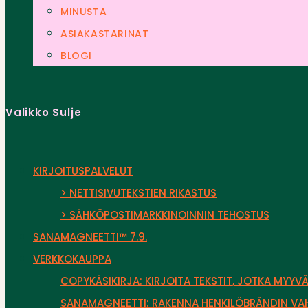
MINUSTA
ASIAKASTARINAT
BLOGI
Valikko
Sulje
KIRJOITUSPALVELUT
> NETTISIVUTEKSTIEN RIKASTUS
> SÄHKÖPOSTIMARKKINOINNIN TEHOSTUS
SANAMAGNEETTI™ 7.9.
VERKKOKAUPPA
COPYKÄSIKIRJA: KIRJOITA TEKSTIT, JOTKA MYYVÄ
SANAMAGNEETTI: RAKENNA HENKILÖBRÄNDIN VAH