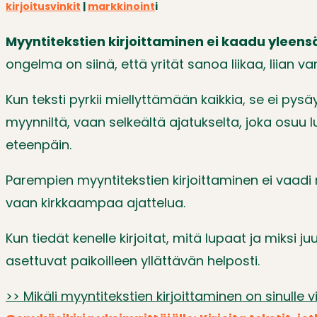
kirjoitusvinkit
|
markkinoint
i
Myyntitekstien kirjoittaminen ei kaadu yleensä s
ongelma on siinä, että yrität sanoa liikaa, liian v
Kun teksti pyrkii miellyttämään kaikkia, se ei pys
myynniltä, vaan selkeältä ajatukselta, joka osuu l
eteenpäin.
Parempien myyntitekstien kirjoittaminen ei vaadi
vaan kirkkaampaa ajattelua.
Kun tiedät kenelle kirjoitat, mitä lupaat ja miksi ju
asettuvat paikoilleen yllättävän helposti.
>> Mikäli myyntitekstien kirjoittaminen on sinulle 