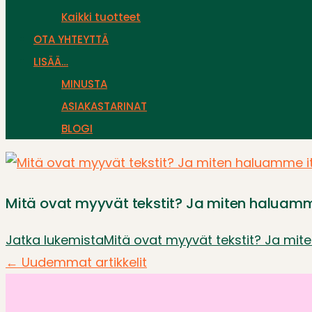
Kaikki tuotteet
OTA YHTEYTTÄ
LISÄÄ…
MINUSTA
ASIAKASTARINAT
BLOGI
Mitä ovat myyvät tekstit? Ja miten haluamm
Jatka lukemista
Mitä ovat myyvät tekstit? Ja mi
←
Uudemmat artikkelit