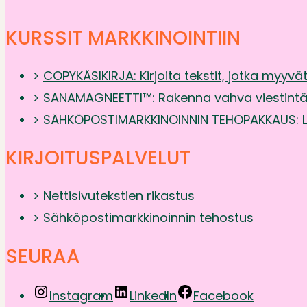
KURSSIT
MARKKINOINTIIN
>
COPYKÄSIKIRJA: Kirjoita tekstit, jotka myyvät
>
SANAMAGNEETTI™: Rakenna vahva viestintä 
>
SÄHKÖPOSTIMARKKINOINNIN TEHOPAKKAUS: Lu
KIRJOITUSPALVELUT
>
Nettisivutekstien rikastus
>
Sähköpostimarkkinoinnin tehostus
SEURAA
Instagram
LinkedIn
Facebook