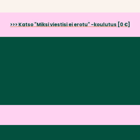
>>> Katso "Miksi viestisi ei erotu" -koulutus [0 €]