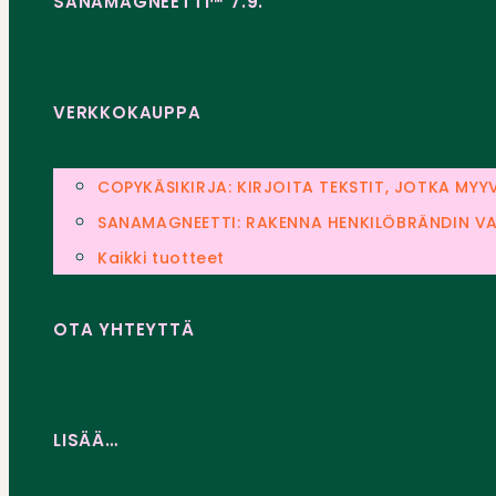
SANAMAGNEETTI™ 7.9.
VERKKOKAUPPA
COPYKÄSIKIRJA: KIRJOITA TEKSTIT, JOTKA MYY
SANAMAGNEETTI: RAKENNA HENKILÖBRÄNDIN VA
Kaikki tuotteet
OTA YHTEYTTÄ
LISÄÄ…