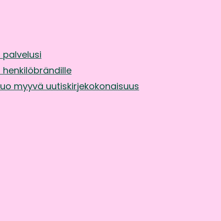
 palvelusi
henkilöbrändille
o myyvä uutiskirjekokonaisuus