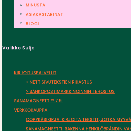
MINUSTA
ASIAKASTARINAT
BLOGI
Valikko
Sulje
KIRJOITUSPALVELUT
> NETTISIVUTEKSTIEN RIKASTUS
> SÄHKÖPOSTIMARKKINOINNIN TEHOSTUS
SANAMAGNEETTI™ 7.9.
VERKKOKAUPPA
COPYKÄSIKIRJA: KIRJOITA TEKSTIT, JOTKA MYYVÄ
SANAMAGNEETTI: RAKENNA HENKILÖBRÄNDIN VAH