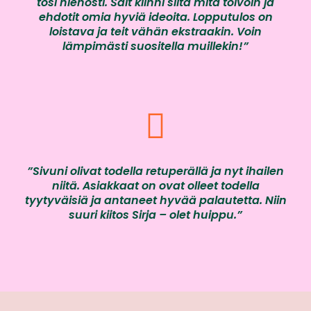
tosi hienosti. Sait kiinni siitä mitä toivoin ja
ehdotit omia hyviä ideoita. Lopputulos on
loistava ja teit vähän ekstraakin. Voin
lämpimästi suositella muillekin!”
”Sivuni olivat todella retuperällä ja nyt ihailen
niitä. Asiakkaat on ovat olleet todella
tyytyväisiä ja antaneet hyvää palautetta. Niin
suuri kiitos Sirja – olet huippu.”