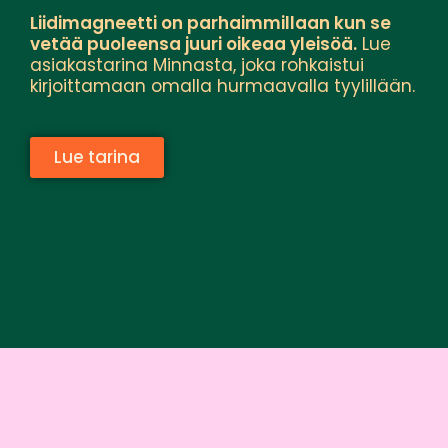
Liidimagneetti on parhaimmillaan kun se
vetää puoleensa juuri oikeaa yleisöä.
Lue
asiakastarina Minnasta, joka rohkaistui
kirjoittamaan omalla hurmaavalla tyylillään.
Lue tarina