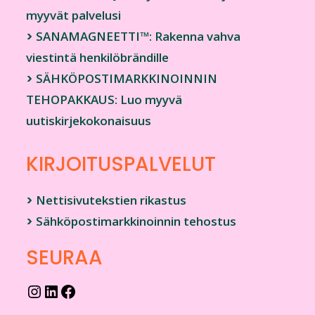
myyvät palvelusi
>
SANAMAGNEETTI™: Rakenna vahva
viestintä henkilöbrändille
>
SÄHKÖPOSTIMARKKINOINNIN
TEHOPAKKAUS: Luo myyvä
uutiskirjekokonaisuus
KIRJOITUSPALVELUT
>
Nettisivutekstien rikastus
>
Sähköpostimarkkinoinnin tehostus
SEURAA