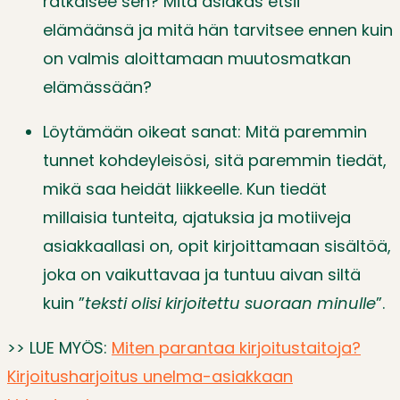
ratkaisee sen? Mitä asiakas etsii
elämäänsä ja mitä hän tarvitsee ennen kuin
on valmis aloittamaan muutosmatkan
elämässään?
Löytämään oikeat sanat: Mitä paremmin
tunnet kohdeyleisösi, sitä paremmin tiedät,
mikä saa heidät liikkeelle. Kun tiedät
millaisia tunteita, ajatuksia ja motiiveja
asiakkaallasi on, opit kirjoittamaan sisältöä,
joka on vaikuttavaa ja tuntuu aivan siltä
kuin ”
teksti olisi kirjoitettu suoraan minulle
”.
>> LUE MYÖS:
Miten parantaa kirjoitustaitoja?
Kirjoitusharjoitus unelma-asiakkaan