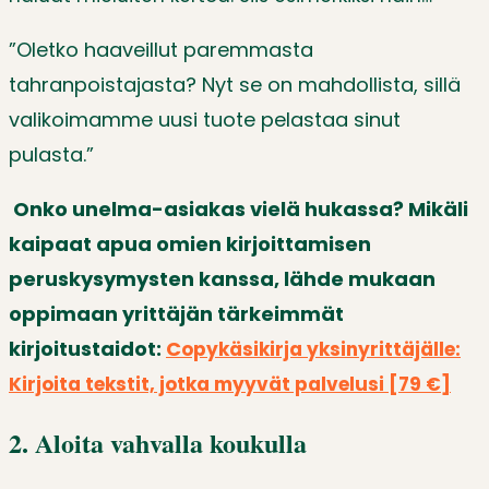
”Oletko haaveillut paremmasta
tahranpoistajasta? Nyt se on mahdollista, sillä
valikoimamme uusi tuote pelastaa sinut
pulasta.”
Onko unelma-asiakas vielä hukassa? Mikäli
kaipaat apua omien kirjoittamisen
peruskysymysten kanssa, lähde mukaan
oppimaan yrittäjän tärkeimmät
kirjoitustaidot:
C
opykäsikirja yksinyrittäjälle:
Kirjoita tekstit, jotka myyvät palvelusi [79 €]
2. Aloita vahvalla koukulla