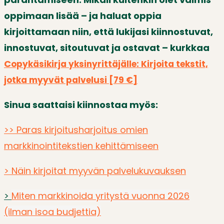
oppimaan lisää – ja haluat oppia
kirjoittamaan niin, että lukijasi kiinnostuvat,
innostuvat, sitoutuvat ja ostavat – kurkkaa
C
opykäsikirja yksinyrittäjälle: Kirjoita tekstit,
jotka myyvät palvelusi [79 €]
Sinua saattaisi kiinnostaa myös:
>> Paras kirjoitusharjoitus omien
markkinointitekstien kehittämiseen
> Näin kirjoitat myyvän palvelukuvauksen
>
Miten markkinoida yritystä vuonna 2026
(ilman isoa budjettia)