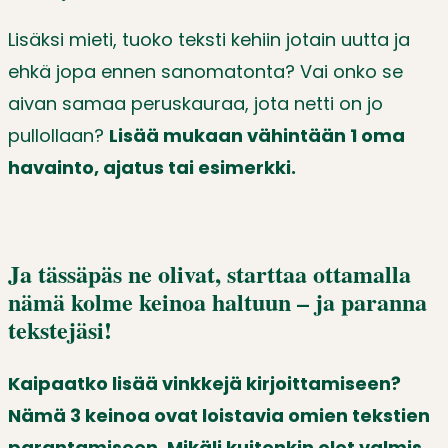
Lisäksi mieti, tuoko teksti kehiin jotain uutta ja
ehkä jopa ennen sanomatonta? Vai onko se
aivan samaa peruskauraa, jota netti on jo
pullollaan?
Lisää mukaan vähintään 1 oma
havainto, ajatus tai esimerkki.
Ja tässäpäs ne olivat, starttaa ottamalla
nämä kolme keinoa haltuun – ja paranna
tekstejäsi!
Kaipaatko lisää vinkkejä kirjoittamiseen?
Nämä 3 keinoa ovat loistavia omien tekstien
parantamiseen. Mikäli kuitenkin olet valmis