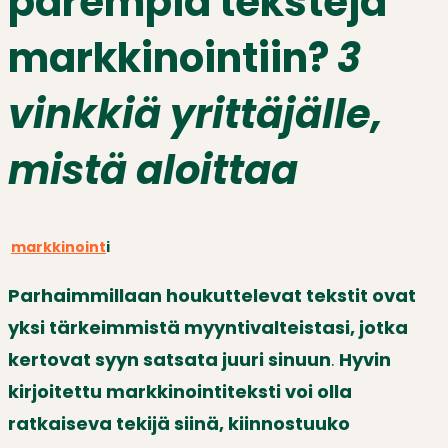
parempia tekstejä
markkinointiin?
3
vinkkiä yrittäjälle,
mistä aloittaa
markkinoint
i
Parhaimmillaan houkuttelevat tekstit ovat
yksi tärkeimmistä myyntivalteistasi, jotka
kertovat syyn satsata juuri sinuun
.
Hyvin
kirjoitettu markkinointiteksti voi olla
ratkaiseva tekijä siinä, kiinnostuuko