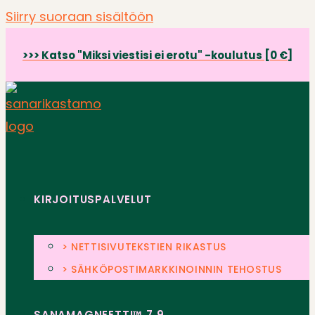
Siirry suoraan sisältöön
>>> Katso "Miksi viestisi ei erotu" -koulutus [0 €]
KIRJOITUSPALVELUT
> NETTISIVUTEKSTIEN RIKASTUS
> SÄHKÖPOSTIMARKKINOINNIN TEHOSTUS
SANAMAGNEETTI™ 7.9.