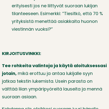
erityisesti jos ne liittyvät suoraan lukijan
tilanteeseen. Esimerkki: ”Tiesitkö, että 70 %
yrityksistä menettää asiakkaita huonon
viestinnän vuoksi?”
KIRJOITUSVINKKI:
Tee rohkeita valintoja ja käytä aloituksessasi
jotain,
mikä erottuu ja antaa lukijalle syyn
jatkaa tekstin lukemista. Usein parasta on
välttää liian ympäripyöreitä lauseita ja mennä
suoraan asiaan.
Kohdenna siis otsikkosi suoraan juuri hänelle,