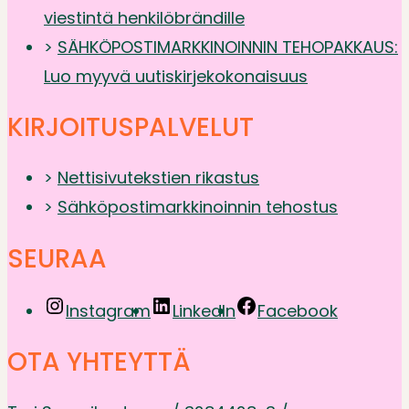
viestintä henkilöbrändille
>
SÄHKÖPOSTIMARKKINOINNIN TEHOPAKKAUS:
Luo myyvä uutiskirjekokonaisuus
KIRJOITUSPALVELUT
>
Nettisivutekstien rikastus
>
Sähköpostimarkkinoinnin tehostus
SEURAA
Instagram
LinkedIn
Facebook
OTA YHTEYTTÄ