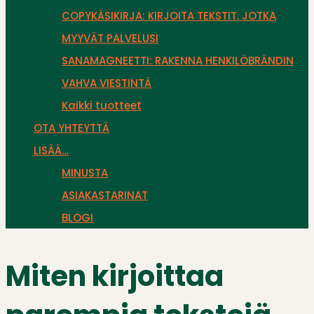
COPYKÄSIKIRJA: KIRJOITA TEKSTIT, JOTKA
MYYVÄT PALVELUSI
SANAMAGNEETTI: RAKENNA HENKILÖBRÄNDIN
VAHVA VIESTINTÄ
Kaikki tuotteet
OTA YHTEYTTÄ
LISÄÄ…
MINUSTA
ASIAKASTARINAT
BLOGI
Miten kirjoittaa