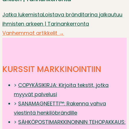
Jatka lukemista
Loistava bränditarina jalkautuu
ihmisten arkeen | Tarinankerronta
Vanhemmat artikkelit
→
KURSSIT
MARKKINOINTIIN
>
COPYKÄSIKIRJA: Kirjoita tekstit, jotka
myyvät palvelusi
>
SANAMAGNEETTI™: Rakenna vahva
viestintä henkilöbrändille
>
SÄHKÖPOSTIMARKKINOINNIN TEHOPAKKAUS: