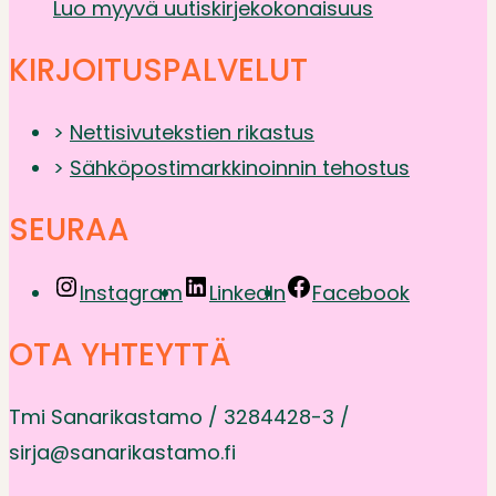
Luo myyvä uutiskirjekokonaisuus
KIRJOITUSPALVELUT
>
Nettisivutekstien rikastus
>
Sähköpostimarkkinoinnin tehostus
SEURAA
Instagram
LinkedIn
Facebook
OTA YHTEYTTÄ
Tmi Sanarikastamo / 3284428-3 /
sirja@sanarikastamo.fi