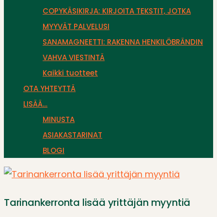
COPYKÄSIKIRJA: KIRJOITA TEKSTIT, JOTKA
MYYVÄT PALVELUSI
SANAMAGNEETTI: RAKENNA HENKILÖBRÄNDIN
VAHVA VIESTINTÄ
Kaikki tuotteet
OTA YHTEYTTÄ
LISÄÄ…
MINUSTA
ASIAKASTARINAT
BLOGI
Tarinankerronta lisää yrittäjän myyntiä